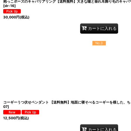
抱っこポーズのキャバリアリング【送料無料】大きな瞳と垂れ耳飾り毛のキャバ
[
dr-16
]
30,000
円
(税込)
カートに入れる
No.3
コーギーうつ伏せペンダント 【送料無料】地面に寝そべるコーギーを模した、
07
]
12,500
円
(税込)
カートに入れる