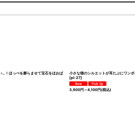
い…！ほっぺを膨らませて宝石をほおば
小さな猫のシルエットが耳たぶにワンポ
[
pi-27
]
3,600
円
～4,100
円
(税込)