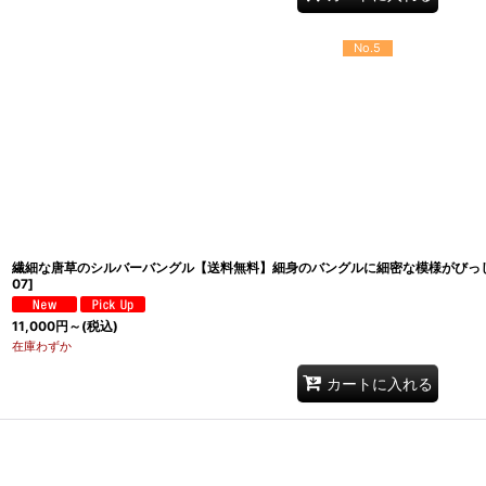
No.5
繊細な唐草のシルバーバングル【送料無料】細身のバングルに細密な模様がびっ
07
]
11,000
円
～
(税込)
在庫わずか
カートに入れる