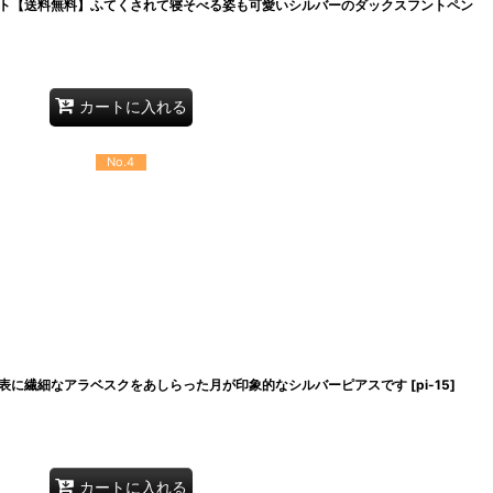
ト【送料無料】ふてくされて寝そべる姿も可愛いシルバーのダックスフントペン
カートに入れる
No.4
表に繊細なアラベスクをあしらった月が印象的なシルバーピアスです
[
pi-15
]
カートに入れる