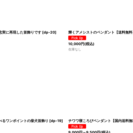
忠実に再現した首飾りです
[
dp-20
]
輝くアメシストのペンダント【送料無料
10,000
円
(税込)
在庫なし
べるワンポイントの柴犬首飾り
[
dp-19
]
チワワ寝ころびペンダント【国内送料無
9,000
円
～9,500
円
(税込)