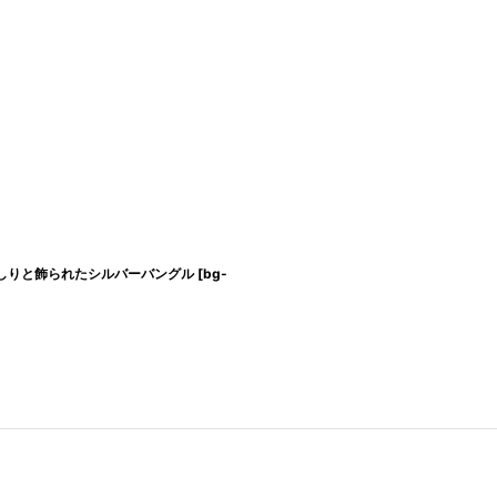
しりと飾られたシルバーバングル
[
bg-