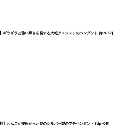
】ギラギラと強い輝きを発する大粒アメシストのペンダント
[
ipd-17
]
料】わんこが寝転がった姿のシルバー製のプチペンダント
[
dp-09
]