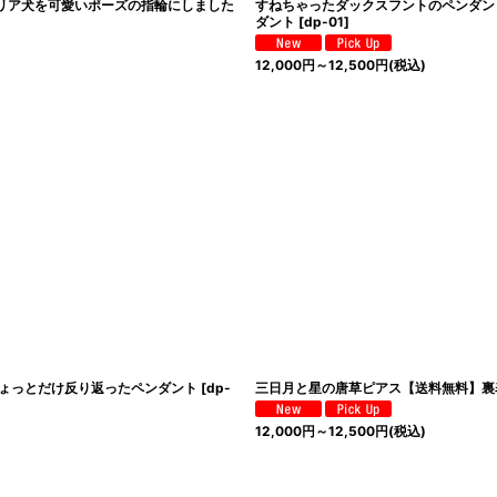
リア犬を可愛いポーズの指輪にしました
すねちゃったダックスフントのペンダン
ダント
[
dp-01
]
12,000
円
～12,500
円
(税込)
ちょっとだけ反り返ったペンダント
[
dp-
三日月と星の唐草ピアス【送料無料】裏
12,000
円
～12,500
円
(税込)