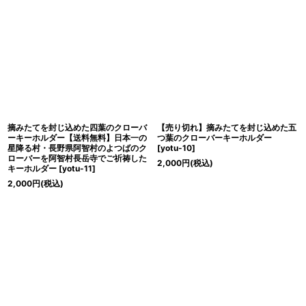
摘みたてを封じ込めた四葉のクローバ
【売り切れ】摘みたてを封じ込めた五
ーキーホルダー【送料無料】日本一の
つ葉のクローバーキーホルダー
星降る村・長野県阿智村のよつばのク
[
yotu-10
]
ローバーを阿智村長岳寺でご祈祷した
2,000
円
(税込)
キーホルダー
[
yotu-11
]
2,000
円
(税込)