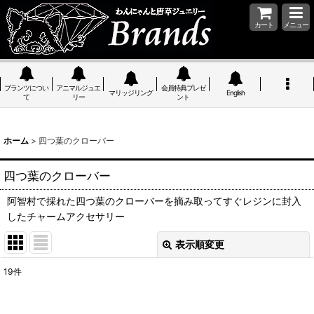
カート
メニュー
ブランツについ
アニマルジュエ
会員特典プレゼ
マリッジリング
English
て
リー
ント
ホーム
>
四つ葉のクローバー
四つ葉のクローバー
阿智村で採れた四つ葉のクローバーを摘み取ってすぐレジンに封入
したチャームアクセサリー
表示順変更
閉じる
19
件
表示数
: