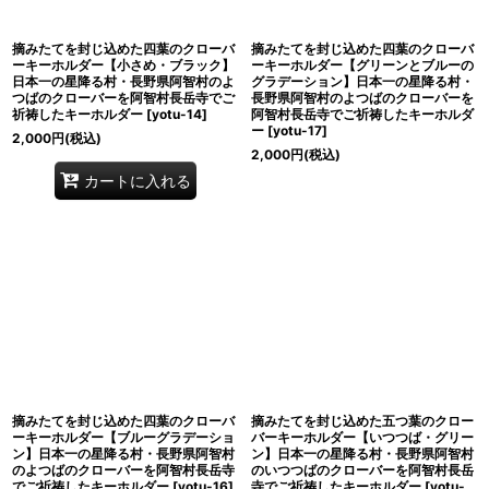
摘みたてを封じ込めた四葉のクローバ
摘みたてを封じ込めた四葉のクローバ
ーキーホルダー【小さめ・ブラック】
ーキーホルダー【グリーンとブルーの
日本一の星降る村・長野県阿智村のよ
グラデーション】日本一の星降る村・
つばのクローバーを阿智村長岳寺でご
長野県阿智村のよつばのクローバーを
祈祷したキーホルダー
[
yotu-14
]
阿智村長岳寺でご祈祷したキーホルダ
ー
[
yotu-17
]
2,000
円
(税込)
2,000
円
(税込)
カートに入れる
摘みたてを封じ込めた四葉のクローバ
摘みたてを封じ込めた五つ葉のクロー
ーキーホルダー【ブルーグラデーショ
バーキーホルダー【いつつば・グリー
ン】日本一の星降る村・長野県阿智村
ン】日本一の星降る村・長野県阿智村
のよつばのクローバーを阿智村長岳寺
のいつつばのクローバーを阿智村長岳
でご祈祷したキーホルダー
[
yotu-16
]
寺でご祈祷したキーホルダー
[
yotu-