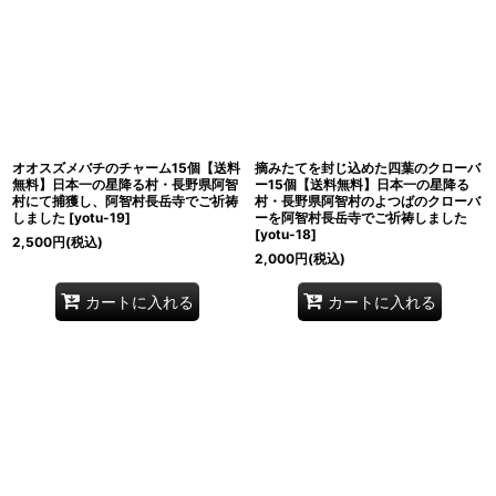
並び順
:
絞り込む
オオスズメバチのチャーム15個【送料
摘みたてを封じ込めた四葉のクローバ
無料】日本一の星降る村・長野県阿智
ー15個【送料無料】日本一の星降る
村にて捕獲し、阿智村長岳寺でご祈祷
村・長野県阿智村のよつばのクローバ
しました
[
yotu-19
]
ーを阿智村長岳寺でご祈祷しました
[
yotu-18
]
2,500
円
(税込)
2,000
円
(税込)
カートに入れる
カートに入れる