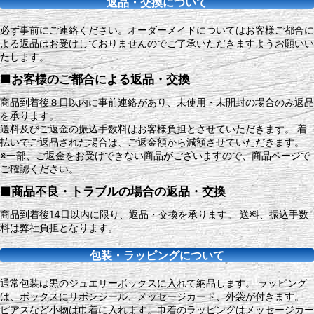
返品・交換について
必ず事前にご連絡ください。オーダーメイドについてはお客様ご都合に
よる返品はお受けしておりませんのでご了承いただきますようお願いい
たします。
■お客様のご都合による返品・交換
商品到着後８日以内に事前連絡があり、未使用・未開封の場合のみ返品
を承ります。
送料及びご返金の振込手数料はお客様負担とさせていただきます。 着
払いでご返品された場合は、ご返金額から減額させていただきます。
※一部、ご返金をお受けできない商品がございますので、商品ページで
ご確認ください。
■商品不良・トラブルの場合の返品・交換
商品到着後14日以内に限り、返品・交換を承ります。 送料、振込手数
料は弊社負担となります。
包装・ラッピングについて
通常包装は黒のジュエリーボックスに入れて納品します。 ラッピング
は、ボックスにリボンシール、メッセージカード、外袋が付きます。
ピアスなど小物は巾着に入れます。巾着のラッピングはメッセージカー