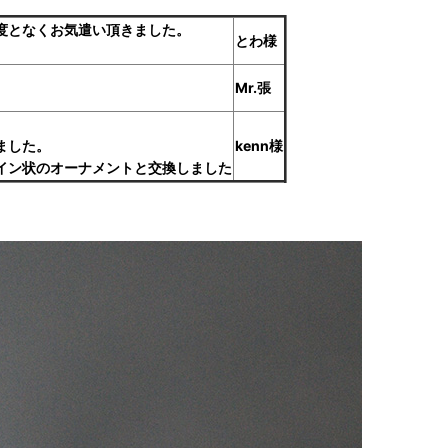
度となくお気遣い頂きました。
とわ様
Mr.張
ました。
kenn様
イン状のオーナメントと交換しました