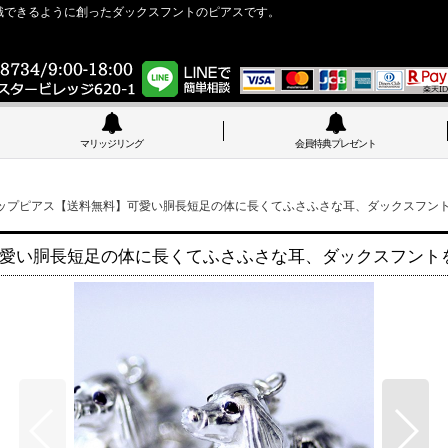
識できるように創ったダックスフントのピアスです。
マリッジリング
会員特典プレゼント
ップピアス【送料無料】可愛い胴長短足の体に長くてふさふさな耳、ダックスフン
愛い胴長短足の体に長くてふさふさな耳、ダックスフント