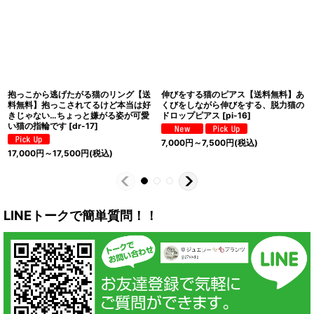
抱っこから逃げたがる猫のリング【送
伸びをする猫のピアス【送料無料】あ
料無料】抱っこされてるけど本当は好
くびをしながら伸びをする、脱力猫の
きじゃない…ちょっと嫌がる姿が可愛
ドロップピアス
[
pi-16
]
い猫の指輪です
[
dr-17
]
7,000
円
～7,500
円
(税込)
17,000
円
～17,500
円
(税込)
LINEトークで簡単質問！！