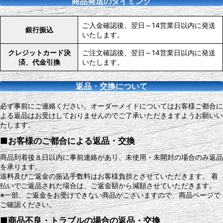
商品発送のタイミング
ご入金確認後、翌日～14営業日以内に発送
銀行振込
いたします。
クレジットカード決
ご注文確認後、翌日～14営業日以内に発送
済、代金引換
いたします。
返品・交換について
必ず事前にご連絡ください。オーダーメイドについてはお客様ご都合に
よる返品はお受けしておりませんのでご了承いただきますようお願いい
たします。
■お客様のご都合による返品・交換
商品到着後８日以内に事前連絡があり、未使用・未開封の場合のみ返品
を承ります。
送料及びご返金の振込手数料はお客様負担とさせていただきます。 着
払いでご返品された場合は、ご返金額から減額させていただきます。
※一部、ご返金をお受けできない商品がございますので、商品ページで
ご確認ください。
■商品不良・トラブルの場合の返品・交換