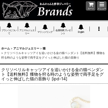
カート
メニュー
ブランツについ
アニマルジュエ
会員特典プレゼ
マリッジリング
English
て
リー
ント
ホーム
>
アニマルジュエリー
>
猫
>
クリソベリルキャッツアイを追いかける金の猫ペンダント【送料無料】獲物を
狩る時のような姿勢で両手足をグイっと伸ばした猫の首飾り
クリソベリルキャッツアイを追いかける金の猫ペンダン
ト【送料無料】獲物を狩る時のような姿勢で両手足をグ
イっと伸ばした猫の首飾り
[
ipd-14
]