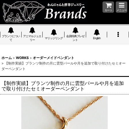
カート
メニュー
ブランツについ
アニマルジュエ
会員特典プレゼ
マリッジリング
English
て
リー
ント
ホーム
>
WORKS
>
オーダーメイドペンダント
>
【制作実績】ブランツ制作の月に雲型パールや月を追加で取り付けたセミオー
ダーペンダント
【制作実績】ブランツ制作の月に雲型パールや月を追加
で取り付けたセミオーダーペンダント