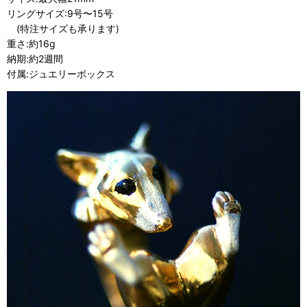
リングサイズ:9号〜15号
(特注サイズも承ります)
重さ:約16g
納期:約2週間
付属:ジュエリーボックス