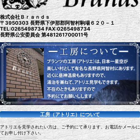
株式会社Ｂｒａｎｄｓ
〒3950303 長野県下伊那郡阿智村駒場６２０－１
TEL:0265498734 FAX:0265498734
長野県公安委員会 第481261700011号
工房（アトリエ）について
アトリエを見学されたい方は、ご予約にて承ります。お電話かメールに
てお申し付け下さい。