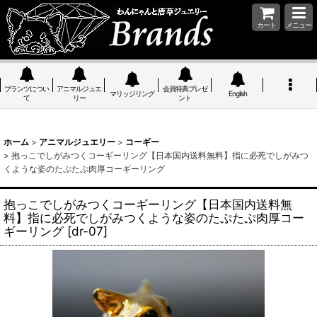
カート
メニュー
ブランツについ
アニマルジュエ
会員特典プレゼ
マリッジリング
English
て
リー
ント
ホーム
>
アニマルジュエリー
>
コーギー
>
抱っこでしがみつくコーギーリング【日本国内送料無料】指に必死でしがみつ
くような姿のたぷたぷ肉厚コーギーリング
抱っこでしがみつくコーギーリング【日本国内送料無
料】指に必死でしがみつくような姿のたぷたぷ肉厚コー
ギーリング
[
dr-07
]