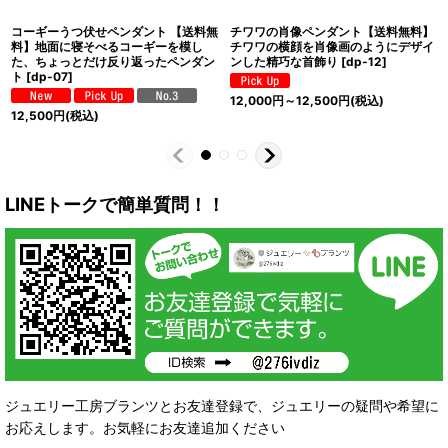
コーギーうつ伏せペンダント 【送料無
チワワの肖像ペンダント【送料無料】
料】地面に寝そべるコーギーを模し
チワワの横顔を肖像画のようにデザイ
た、ちょっとだけ反り返ったペンダン
ンした精巧な首飾り
[
dp-12
]
ト
[
dp-07
]
12,000
円
～12,500
円
(税込)
12,500
円
(税込)
LINEトークで簡単質問！！
ジュエリー工房ブランツとお友達登録で、ジュエリーの疑問や希望に
お応えします。お気軽にお友達追加ください