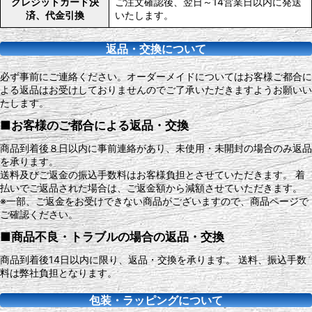
クレジットカード決
ご注文確認後、翌日～14営業日以内に発送
済、代金引換
いたします。
返品・交換について
必ず事前にご連絡ください。オーダーメイドについてはお客様ご都合に
よる返品はお受けしておりませんのでご了承いただきますようお願いい
たします。
■お客様のご都合による返品・交換
商品到着後８日以内に事前連絡があり、未使用・未開封の場合のみ返品
を承ります。
送料及びご返金の振込手数料はお客様負担とさせていただきます。 着
払いでご返品された場合は、ご返金額から減額させていただきます。
※一部、ご返金をお受けできない商品がございますので、商品ページで
ご確認ください。
■商品不良・トラブルの場合の返品・交換
商品到着後14日以内に限り、返品・交換を承ります。 送料、振込手数
料は弊社負担となります。
包装・ラッピングについて