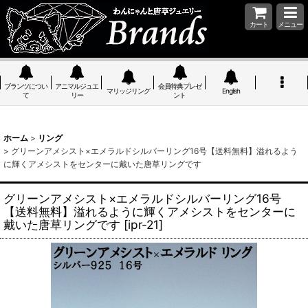
カート
メニュー
ブランツについ
アニマルジュエ
会員特典プレゼ
マリッジリング
English
て
リー
ント
ホーム
>
リング
>
グリーンアメシスト×エメラルドシルバーリング16号【送料無料】溢れるよう
に輝くアメシストをセンターに戴いた唐草リングです
グリーンアメシスト×エメラルドシルバーリング16号
【送料無料】溢れるように輝くアメシストをセンターに
戴いた唐草リングです
[
ipr-21
]