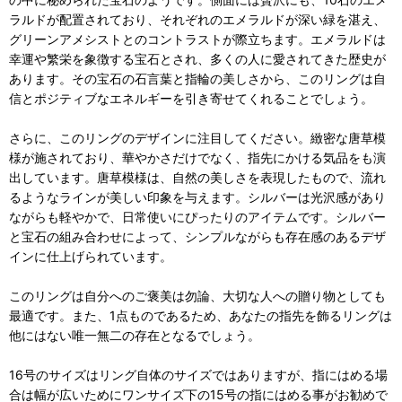
ラルドが配置されており、それぞれのエメラルドが深い緑を湛え、
グリーンアメシストとのコントラストが際立ちます。エメラルドは
幸運や繁栄を象徴する宝石とされ、多くの人に愛されてきた歴史が
あります。その宝石の石言葉と指輪の美しさから、このリングは自
信とポジティブなエネルギーを引き寄せてくれることでしょう。
さらに、このリングのデザインに注目してください。緻密な唐草模
様が施されており、華やかさだけでなく、指先にかける気品をも演
出しています。唐草模様は、自然の美しさを表現したもので、流れ
るようなラインが美しい印象を与えます。シルバーは光沢感があり
ながらも軽やかで、日常使いにぴったりのアイテムです。シルバー
と宝石の組み合わせによって、シンプルながらも存在感のあるデザ
インに仕上げられています。
このリングは自分へのご褒美は勿論、大切な人への贈り物としても
最適です。また、1点ものであるため、あなたの指先を飾るリングは
他にはない唯一無二の存在となるでしょう。
16号のサイズはリング自体のサイズではありますが、指にはめる場
合は幅が広いためにワンサイズ下の15号の指にはめる事がお勧めで