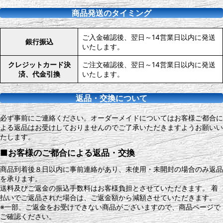
商品発送のタイミング
ご入金確認後、翌日～14営業日以内に発送
銀行振込
いたします。
クレジットカード決
ご注文確認後、翌日～14営業日以内に発送
済、代金引換
いたします。
返品・交換について
必ず事前にご連絡ください。オーダーメイドについてはお客様ご都合に
よる返品はお受けしておりませんのでご了承いただきますようお願いい
たします。
■お客様のご都合による返品・交換
商品到着後８日以内に事前連絡があり、未使用・未開封の場合のみ返品
を承ります。
送料及びご返金の振込手数料はお客様負担とさせていただきます。 着
払いでご返品された場合は、ご返金額から減額させていただきます。
※一部、ご返金をお受けできない商品がございますので、商品ページで
ご確認ください。