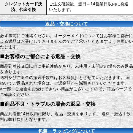
クレジットカード決
ご注文確認後、翌日～14営業日以内に発送
済、代金引換
いたします。
返品・交換について
必ず事前にご連絡ください。オーダーメイドについてはお客様ご都合に
よる返品はお受けしておりませんのでご了承いただきますようお願いい
たします。
■お客様のご都合による返品・交換
商品到着後８日以内に事前連絡があり、未使用・未開封の場合のみ返品
を承ります。
送料及びご返金の振込手数料はお客様負担とさせていただきます。 着
払いでご返品された場合は、ご返金額から減額させていただきます。
※一部、ご返金をお受けできない商品がございますので、商品ページで
ご確認ください。
■商品不良・トラブルの場合の返品・交換
商品到着後14日以内に限り、返品・交換を承ります。 送料、振込手数
料は弊社負担となります。
包装・ラッピングについて