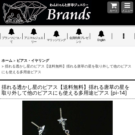
カート
メニュー
ブランツについ
アニマルジュエ
会員特典プレゼ
マリッジリング
English
て
リー
ント
ホーム
>
ピアス・イヤリング
>
揺れる透かし星のピアス【送料無料】揺れる唐草の星を取り外して他のピアス
にも使える多用途ピアス
揺れる透かし星のピアス【送料無料】揺れる唐草の星を
取り外して他のピアスにも使える多用途ピアス
[
pi-14
]