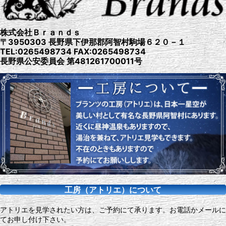
株式会社Ｂｒａｎｄｓ
〒3950303 長野県下伊那郡阿智村駒場６２０－１
TEL:0265498734 FAX:0265498734
長野県公安委員会 第481261700011号
工房（アトリエ）について
アトリエを見学されたい方は、ご予約にて承ります。お電話かメールに
てお申し付け下さい。