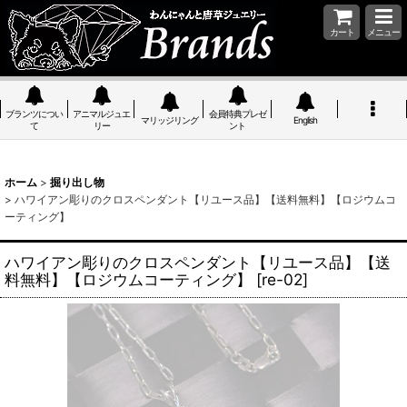
カート
メニュー
ブランツについ
アニマルジュエ
会員特典プレゼ
マリッジリング
English
て
リー
ント
ホーム
>
掘り出し物
>
ハワイアン彫りのクロスペンダント【リユース品】【送料無料】【ロジウムコ
ーティング】
ハワイアン彫りのクロスペンダント【リユース品】【送
料無料】【ロジウムコーティング】
[
re-02
]