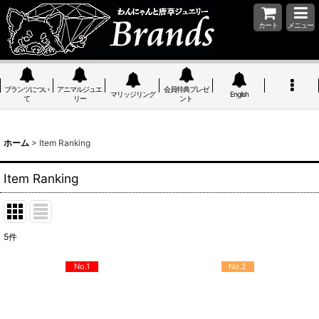
カート
メニュー
ブランツについ
アニマルジュエ
会員特典プレゼ
マリッジリング
English
て
リー
ント
ホーム
>
Item Ranking
Item Ranking
5
件
No.1
No.2