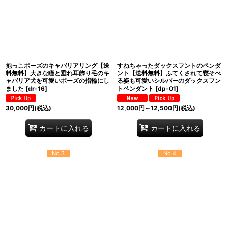
抱っこポーズのキャバリアリング【送
すねちゃったダックスフントのペンダ
料無料】大きな瞳と垂れ耳飾り毛のキ
ント【送料無料】ふてくされて寝そべ
ャバリア犬を可愛いポーズの指輪にし
る姿も可愛いシルバーのダックスフン
ました
[
dr-16
]
トペンダント
[
dp-01
]
30,000
円
(税込)
12,000
円
～12,500
円
(税込)
カートに入れる
カートに入れる
No.3
No.4