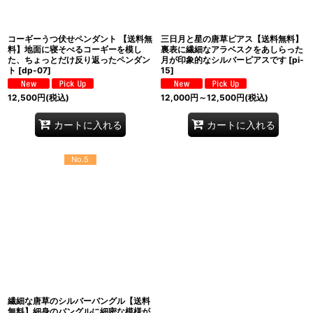
コーギーうつ伏せペンダント 【送料無
三日月と星の唐草ピアス【送料無料】
料】地面に寝そべるコーギーを模し
裏表に繊細なアラベスクをあしらった
た、ちょっとだけ反り返ったペンダン
月が印象的なシルバーピアスです
[
pi-
ト
[
dp-07
]
15
]
12,500
円
(税込)
12,000
円
～12,500
円
(税込)
カートに入れる
カートに入れる
No.5
繊細な唐草のシルバーバングル【送料
無料】細身のバングルに細密な模様が