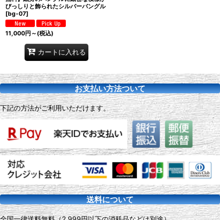
びっしりと飾られたシルバーバングル
[
bg-07
]
11,000
円
～
(税込)
カートに入れる
お支払い方法ついて
下記の方法がご利用いただけます。
送料について
全国一律送料無料（2,999円以下の消耗品などは別途）