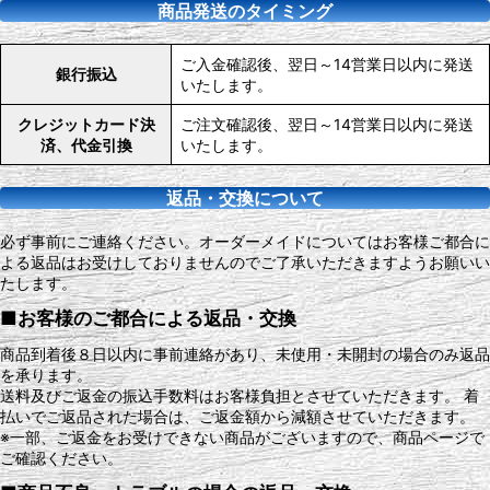
商品発送のタイミング
ご入金確認後、翌日～14営業日以内に発送
銀行振込
いたします。
クレジットカード決
ご注文確認後、翌日～14営業日以内に発送
済、代金引換
いたします。
返品・交換について
必ず事前にご連絡ください。オーダーメイドについてはお客様ご都合に
よる返品はお受けしておりませんのでご了承いただきますようお願いい
たします。
■お客様のご都合による返品・交換
商品到着後８日以内に事前連絡があり、未使用・未開封の場合のみ返品
を承ります。
送料及びご返金の振込手数料はお客様負担とさせていただきます。 着
払いでご返品された場合は、ご返金額から減額させていただきます。
※一部、ご返金をお受けできない商品がございますので、商品ページで
ご確認ください。