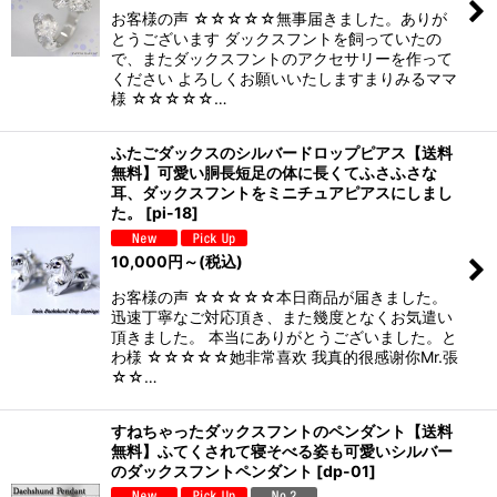
お客様の声 ☆☆☆☆☆無事届きました。ありが
とうございます ダックスフントを飼っていたの
で、またダックスフントのアクセサリーを作って
ください よろしくお願いいたしますまりみるママ
様 ☆☆☆☆☆…
ふたごダックスのシルバードロップピアス【送料
無料】可愛い胴長短足の体に長くてふさふさな
耳、ダックスフントをミニチュアピアスにしまし
た。
[
pi-18
]
10,000
円
～
(税込)
お客様の声 ☆☆☆☆☆本日商品が届きました。
迅速丁寧なご対応頂き、また幾度となくお気遣い
頂きました。 本当にありがとうございました。と
わ様 ☆☆☆☆☆她非常喜欢 我真的很感谢你Mr.張
☆☆…
すねちゃったダックスフントのペンダント【送料
無料】ふてくされて寝そべる姿も可愛いシルバー
のダックスフントペンダント
[
dp-01
]