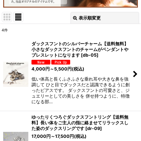
表示順変更
閉じる
4
件
表示数
:
ダックスフントのシルバーチャーム【送料無料】
小さなダックスフントのチャームがペンダントや
並び順
:
ブレスレットになります
[
db-05
]
4,000
円
～5,500
円
(税込)
絞り込む
低い体高と長くふさふさな垂れ耳や大きな鼻を強
調して ひと目でダックスだと認識できるように創
ったピアスです。 ダックスフントの可愛さと、ジ
ュエリーとしての美しさを 併せ持つように、特徴
になる部…
ゆったりくつろぐダックスフントリング【送料無
料】長い体をご主人の指に絡ませてリラックスし
た姿のダックスリングです
[
dr-09
]
17,000
円
～17,500
円
(税込)