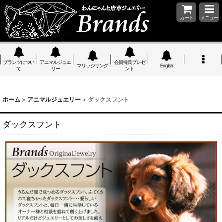
カート
メニュー
ブランツについ
アニマルジュエ
会員特典プレゼ
マリッジリング
English
て
リー
ント
ホーム
>
アニマルジュエリー
>
ダックスフント
ダックスフント