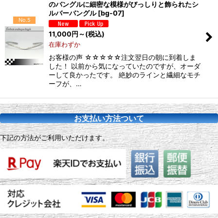
のバングルに細密な模様がびっしりと飾られたシ
ルバーバングル
[
bg-07
]
No.5
11,000
円
～
(税込)
在庫わずか
お客様の声 ☆☆☆☆☆注文翌日の朝に到着しま
した！ 以前から気になっていたのですが、オーダ
ーして良かったです。 絶妙のラインと繊細なモチ
ーフが、…
お支払い方法ついて
下記の方法がご利用いただけます。