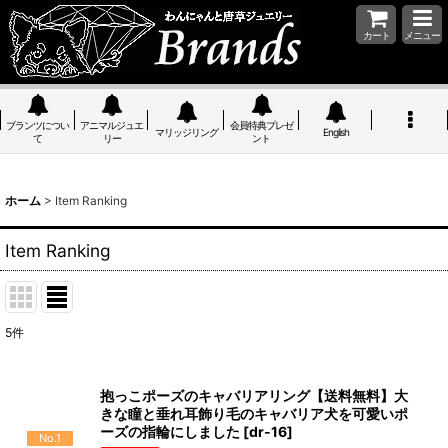
カート
メニュー
ブランツについ
アニマルジュエ
会員特典プレゼ
マリッジリング
English
て
リー
ント
ホーム
>
Item Ranking
Item Ranking
5
件
抱っこポーズのキャバリアリング【送料無料】大
きな瞳と垂れ耳飾り毛のキャバリア犬を可愛いポ
ーズの指輪にしました
[
dr-16
]
No.1