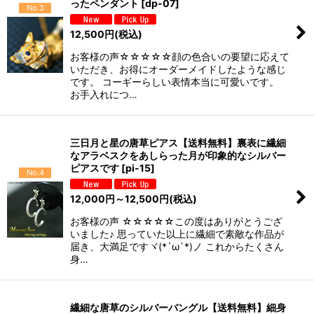
ったペンダント
[
dp-07
]
No.3
12,500
円
(税込)
お客様の声☆☆☆☆☆顔の色合いの要望に応えて
いただき、お得にオーダーメイドしたような感じ
です。 コーギーらしい表情本当に可愛いです。
お手入れにつ…
三日月と星の唐草ピアス【送料無料】裏表に繊細
なアラベスクをあしらった月が印象的なシルバー
ピアスです
[
pi-15
]
No.4
12,000
円
～12,500
円
(税込)
お客様の声 ☆☆☆☆☆この度はありがとうござ
いました♪ 思っていた以上に繊細で素敵な作品が
届き、大満足ですヾ(*´ω`*)ノ これからたくさん
身…
繊細な唐草のシルバーバングル【送料無料】細身