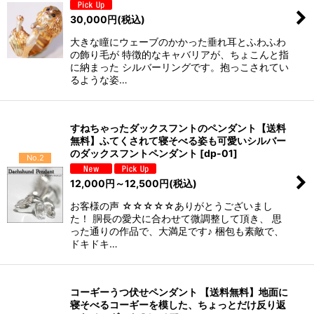
30,000
円
(税込)
大きな瞳にウェーブのかかった垂れ耳とふわふわ
の飾り毛が 特徴的なキャバリアが、ちょこんと指
に納まった シルバーリングです。抱っこされてい
るような姿…
すねちゃったダックスフントのペンダント【送料
無料】ふてくされて寝そべる姿も可愛いシルバー
のダックスフントペンダント
[
dp-01
]
No.2
12,000
円
～12,500
円
(税込)
お客様の声 ☆☆☆☆☆ありがとうございまし
た！ 胴長の愛犬に合わせて微調整して頂き、 思
った通りの作品で、大満足です♪ 梱包も素敵で、
ドキドキ…
コーギーうつ伏せペンダント 【送料無料】地面に
寝そべるコーギーを模した、ちょっとだけ反り返