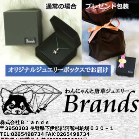
株式会社Ｂｒａｎｄｓ
〒3950303 長野県下伊那郡阿智村駒場６２０－１
TEL:0265498734 FAX:0265498734