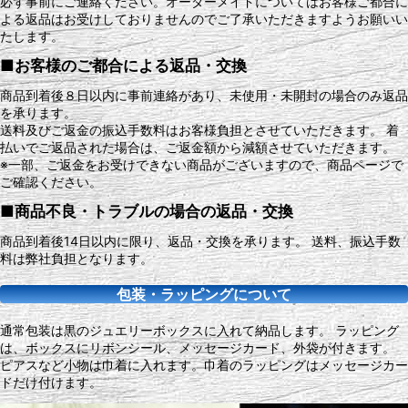
必ず事前にご連絡ください。オーダーメイドについてはお客様ご都合に
よる返品はお受けしておりませんのでご了承いただきますようお願いい
たします。
■お客様のご都合による返品・交換
商品到着後８日以内に事前連絡があり、未使用・未開封の場合のみ返品
を承ります。
送料及びご返金の振込手数料はお客様負担とさせていただきます。 着
払いでご返品された場合は、ご返金額から減額させていただきます。
※一部、ご返金をお受けできない商品がございますので、商品ページで
ご確認ください。
■商品不良・トラブルの場合の返品・交換
商品到着後14日以内に限り、返品・交換を承ります。 送料、振込手数
料は弊社負担となります。
包装・ラッピングについて
通常包装は黒のジュエリーボックスに入れて納品します。 ラッピング
は、ボックスにリボンシール、メッセージカード、外袋が付きます。
ピアスなど小物は巾着に入れます。巾着のラッピングはメッセージカー
ドだけ付けます。