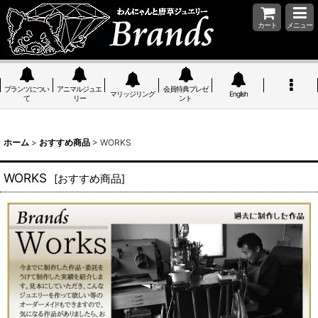
カート
メニュー
ブランツについ
アニマルジュエ
会員特典プレゼ
マリッジリング
English
て
リー
ント
ホーム
>
おすすめ商品
>
WORKS
WORKS
[
おすすめ商品
]