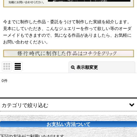
今までに制作した作品・委託をうけて制作した実績を紹介します。
見本にしていただき、こんなジュエリーを作って欲しい等のオーダ
ーメイドもできますので、気になる作品がありましたら、お気軽に
お問い合わせください。
表示順変更
閉じる
0
件
サブカテゴリ
:
表示数
:
カテゴリで絞り込む
並び順
:
WORKS (全商品)
お支払い方法ついて
アニマルジュエリー
絞り込む
下記の方法がご利用いただけます。