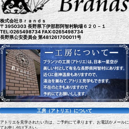
株式会社Ｂｒａｎｄｓ
〒3950303 長野県下伊那郡阿智村駒場６２０－１
TEL:0265498734 FAX:0265498734
長野県公安委員会 第481261700011号
工房（アトリエ）について
アトリエを見学されたい方は、ご予約にて承ります。お電話かメールに
てお申し付け下さい。