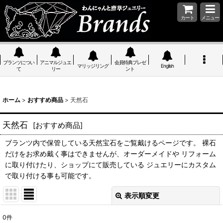
カート
メニュー
ブランツについ
アニマルジュエ
会員特典プレゼ
マリッジリング
English
て
リー
ント
ホーム
>
おすすめ商品
>
天然石
天然石
[
おすすめ商品
]
ブランツ内で保管している天然宝石をご覧戴けるページです。 裸石
だけをお求め戴く事はできませんが、オーダーメイドや リフォーム
に取り付けたり、ショップにて販売している ジュエリーにカスタム
で取り付ける事も可能です。
表示順変更
閉じる
0
件